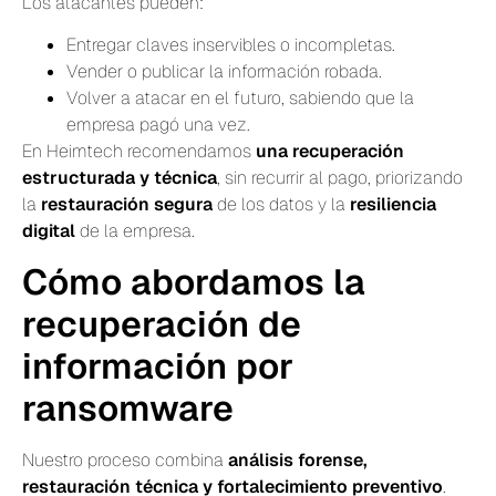
Los atacantes pueden:
Entregar claves inservibles o incompletas.
Vender o publicar la información robada.
Volver a atacar en el futuro, sabiendo que la
empresa pagó una vez.
En Heimtech recomendamos
una recuperación
estructurada y técnica
, sin recurrir al pago, priorizando
la
restauración segura
de los datos y la
resiliencia
digital
de la empresa.
Cómo abordamos la
recuperación de
información por
ransomware
Nuestro proceso combina
análisis forense,
restauración técnica y fortalecimiento preventivo
.