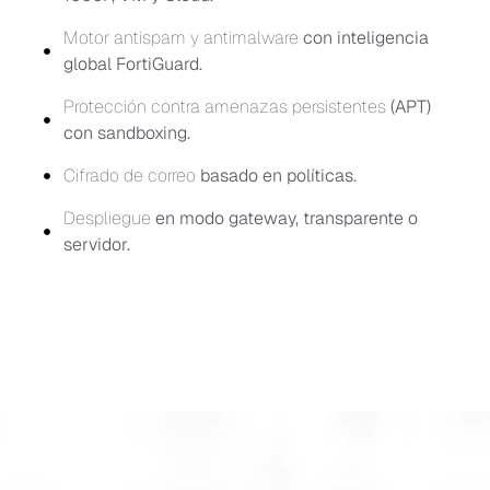
Motor antispam y antimalware
con inteligencia
global FortiGuard.
Protección contra amenazas persistentes
(APT)
con sandboxing.
Cifrado de correo
basado en políticas.
Despliegue
en modo gateway, transparente o
servidor.
Versiones disponibles
FortiMail está disponible en modelos físicos (appliance),
virtuales y en la nube (cloud). Esto permite adaptarse tanto
a entornos locales como híbridos.