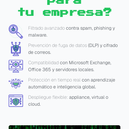
para
tu empresa?
Filtrado avanzado
contra spam, phishing y
malware.
Prevención de fuga de datos
(DLP) y cifrado
de correos.
Compatibilidad
con Microsoft Exchange,
Office 365 y servidores locales.
Protección en tiempo real
con aprendizaje
automático e inteligencia global.
Despliegue flexible:
appliance, virtual o
cloud.