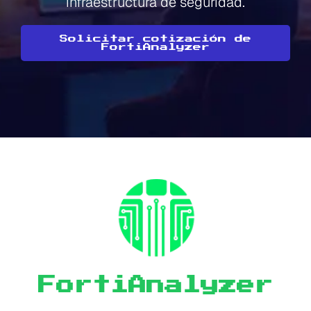
infraestructura de seguridad.
Solicitar cotización de
FortiAnalyzer
FortiAnalyzer