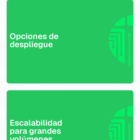
Opciones de
Escalabilidad
despliegue
para grandes
volúmenes
Escalabilidad
para grandes
Integración nativa
con Fortinet
volúmenes