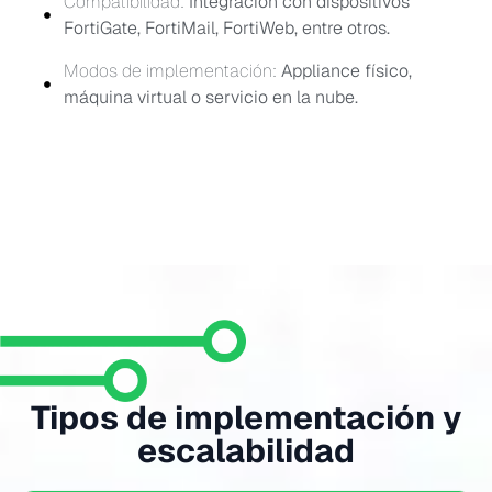
Compatibilidad:
Integración con dispositivos
FortiGate, FortiMail, FortiWeb, entre otros.
Modos de implementación:
Appliance físico,
máquina virtual o servicio en la nube.
Opciones de
despliegue
FortiAnalyzer puede implementarse como dispositivo físico,
máquina virtual o servicio cloud, adaptándose a los
requerimientos de seguridad y almacenamiento de cada
Tipos de implementación y
empresa.
escalabilidad